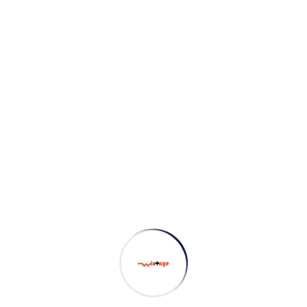
Viverra suspendisse potenti nullam ac tortor
vitae purus faucibus ornare. Ante metus
dictum at tempor commodo ullamcorper a.
Tristique et egestas quis ipsum suspendisse.
Vel quam elementum pulvinar etiam.
Price
$55
10:30 AM - 12:30 AM
05 Aug, 25 - 05 Sep, 25
Kansas, USA